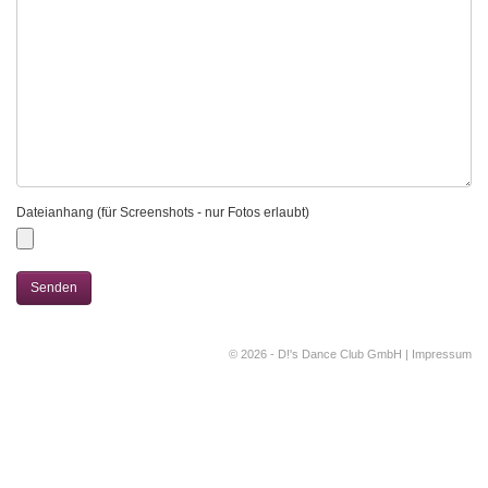
Dateianhang (für Screenshots - nur Fotos erlaubt)
Senden
© 2026 - D!'s Dance Club GmbH |
Impressum